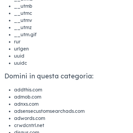
__utmb
__utmc
__utmv
__utmz
__utm.gif
rur
urlgen
uuid
uuidc
Domini in questa categoria:
addthis.com
admob.com
adnxs.com
adsensecustomsearchads.com
adwords.com
crwdcntrl.net
disqus.com