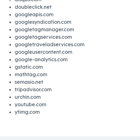
doubleclick.net
googleapis.com
googlesyndication.com
googletagmanager.com
googletagservices.com
googletraveladservices.com
googleusercontent.com
google-analytics.com
gstatic.com
mathtag.com
semasio.net
tripadvisor.com
urchin.com
youtube.com
ytimg.com